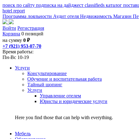
поиск по сайту
подписка на дайджест
classifieds
каталог поста
hotel
report
Программа лояльности
Аудит отеля
Недвижимость
Магазин
Пе
Войти
Регистрация
Корзина
0 позиций
на сумму
0 ₽
+7 (921) 953-07-70
Время работы:
Пн-Вс 10-19
Услуги
Консультирование
Обучение и воспитательная работа
Тайный шопинг
Услуги
Управление отелем
Юристы и юридические услуги
Here you find those that can help with everything.
Мебель