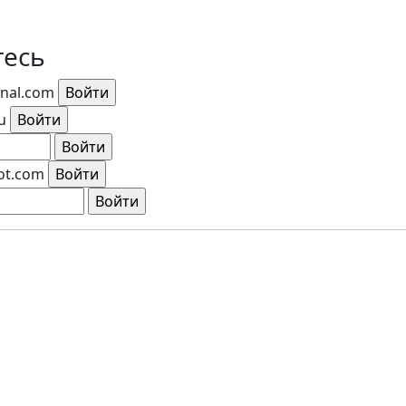
тесь
rnal.com
u
ot.com