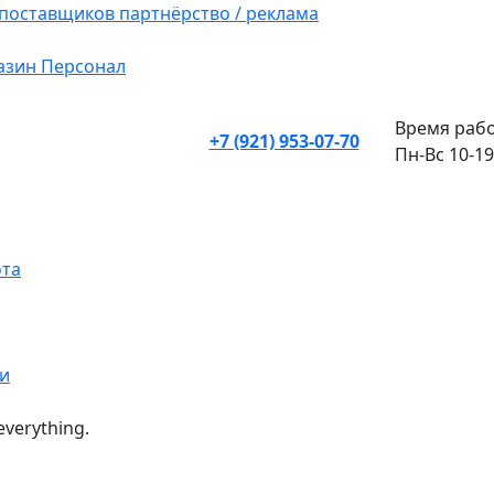
 поставщиков
партнёрство / реклама
азин
Персонал
Время рабо
+7 (921) 953-07-70
Пн-Вс 10-19
ота
и
everything.