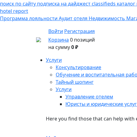
поиск по сайту
подписка на дайджест
classifieds
каталог
hotel
report
Программа лояльности
Аудит отеля
Недвижимость
Маг
Войти
Регистрация
Корзина
0 позиций
на сумму
0 ₽
Услуги
Консультирование
Обучение и воспитательная раб
Тайный шопинг
Услуги
Управление отелем
Юристы и юридические услуг
Here you find those that can help with 