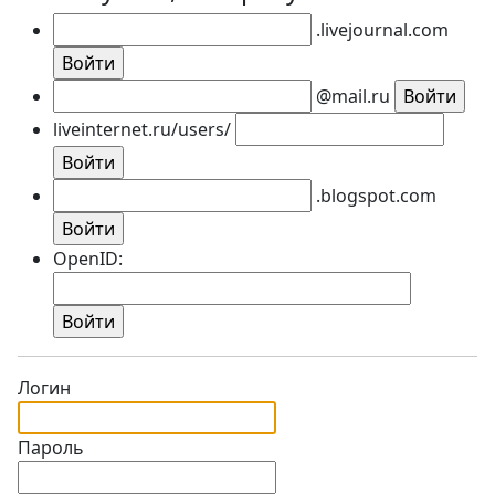
.livejournal.com
@mail.ru
liveinternet.ru/users/
.blogspot.com
OpenID:
Логин
Пароль